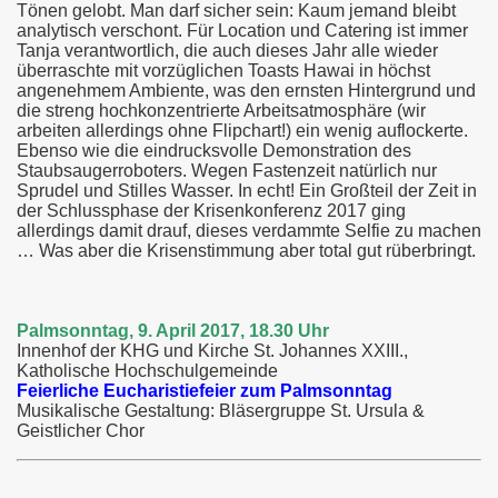
Tönen gelobt. Man darf sicher sein: Kaum jemand bleibt
analytisch verschont. Für Location und Catering ist immer
Tanja verantwortlich, die auch dieses Jahr alle wieder
überraschte mit vorzüglichen Toasts Hawai in höchst
angenehmem Ambiente, was den ernsten Hintergrund und
die streng hochkonzentrierte Arbeitsatmosphäre (wir
arbeiten allerdings ohne Flipchart!) ein wenig auflockerte.
Ebenso wie die eindrucksvolle Demonstration des
Staubsaugerroboters. Wegen Fastenzeit natürlich nur
Sprudel und Stilles Wasser. In echt! Ein Großteil der Zeit in
der Schlussphase der Krisenkonferenz 2017 ging
allerdings damit drauf, dieses verdammte Selfie zu machen
… Was aber die Krisenstimmung aber total gut rüberbringt.
Palmsonntag, 9. April 2017, 18.30 Uhr
Innenhof der KHG und Kirche St. Johannes XXIII.,
Katholische Hochschulgemeinde
Feierliche Eucharistiefeier zum Palmsonntag
Musikalische Gestaltung: Bläsergruppe St. Ursula &
Geistlicher Chor