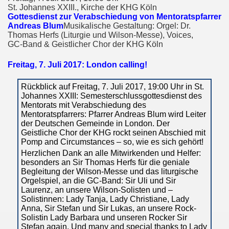
St. Johannes XXIII., Kirche der KHG Köln
Gottesdienst zur Verabschiedung von Mentoratspfarrer
Andreas Blum
Musikalische Gestaltung: Orgel: Dr.
Thomas Herfs (Liturgie und Wilson-Messe), Voices,
GC-Band & Geistlicher Chor der KHG Köln
Freitag, 7. Juli 2017: London calling!
Rückblick auf Freitag, 7. Juli 2017, 19:00 Uhr in St.
Johannes XXIII: Semester­schlussgottesdienst des
Mentorats mit Verabschiedung des
Mentoratspfarrers: Pfarrer Andreas Blum wird Leiter
der Deutschen Gemeinde in London. Der
Geistliche Chor der KHG rockt seinen Abschied mit
Pomp and Circumstances – so, wie es sich gehört!
Herzlichen Dank an alle Mitwirkenden und Helfer:
besonders an Sir Thomas Herfs für die geniale
Begleitung der Wilson-Messe und das liturgische
Orgelspiel, an die GC-Band: Sir Uli und Sir
Laurenz, an unsere Wilson-Solisten und –
Solistinnen: Lady Tanja, Lady Christiane, Lady
Anna, Sir Stefan und Sir Lukas, an unsere Rock-
Solistin Lady Barbara und unseren Rocker Sir
Stefan again. Und many and special thanks to Lady