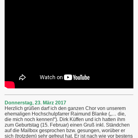
Donnerstag, 23. März 2017
Herzlich grüßen darf ich den ganzen Chor von unserem
ehemaligen Hochschulpfarrer Raimund Blanke („… die,
die mich noch kennen!“). Dirk Küffen und ich hatten ihm
zum Geburtstag (15. Februar) einen Gruß inkl. Ständchen
auf die Mailbox gesprochen bzw. gesungen, worüber er
sich (trotzdem) sehr gefreut hat. Er ist nach wie vor bestens