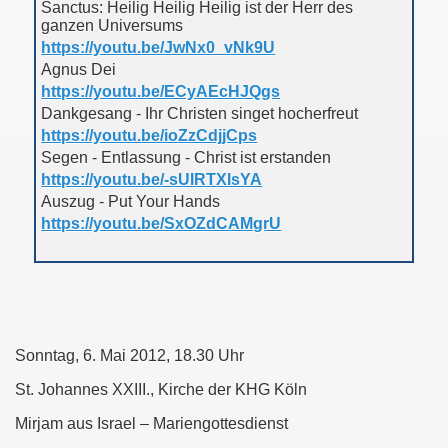
Sanctus: Heilig Heilig Heilig ist der Herr des
ganzen Universums
https://youtu.be/JwNx0_vNk9U
Agnus Dei
https://youtu.be/ECyAEcHJQgs
Dankgesang - Ihr Christen singet hocherfreut
https://youtu.be/ioZzCdjjCps
Segen - Entlassung - Christ ist erstanden
https://youtu.be/-sUIRTXlsYA
Auszug - Put Your Hands
https://youtu.be/SxOZdCAMgrU
Sonntag, 6.
Mai 2012, 18.30 Uhr
St. Johannes XXIII., Kirche der KHG Köln
Mirjam aus Israel – Mariengottesdienst