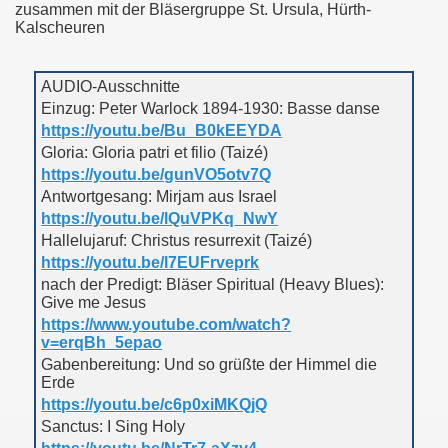
zusammen mit der Bläsergruppe St. Ursula, Hürth-
Kalscheuren
r
AUDIO-Ausschnitte
Einzug: Peter Warlock 1894-1930: Basse danse
https://youtu.be/Bu_B0kEEYDA
Gloria: Gloria patri et filio (Taizé)
https://youtu.be/gunVO5otv7Q
Antwortgesang: Mirjam aus Israel
https://youtu.be/lQuVPKq_NwY
Hallelujaruf: Christus resurrexit (Taizé)
https://youtu.be/l7EUFrveprk
nach der Predigt: Bläser
Spiritual (Heavy Blues):
Give me Jesus
https://www.youtube.com/watch?
v=erqBh_5epao
Gabenbereitung: Und so grüßte der Himmel die
Erde
https://youtu.be/c6p0xiMKQjQ
Sanctus
: I Sing Holy