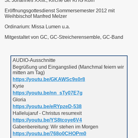
St. Johannes XXIII., Kirche der KHG Köln
Eröffnungsgottesdienst Sommersemester 2012 mit
Weihbischof Manfred Melzer
Ordinarium: Missa Lumen u.a.
Mitgestaltet von GC, GC-Streicherensemble, GC-Band
AUDIO-Ausschnitte
Begrüßung und Eingangslied (Manchmal feiern wir
mitten am Tag)
https://youtu.be/GKAWSc9s0r8
Kyrie
https://youtu.be/nn_sTy07E7g
Gloria
https://youtu.be/eRYpzeD-538
Hallelujaruf - Christus resurrexit
https://youtu.be/YS8tcoye6V4
Gabenbereitung: Wir stehen im Morgen
https://youtu.be/768o0CHOPm0