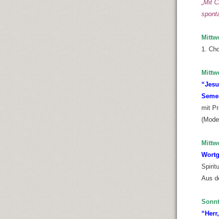
„Mit C
spont
Mittw
1. Ch
Mittw
“Jesu
Semes
mit P
(Mode
Mittw
Wortg
Spirit
Aus d
Sonnt
“Herr