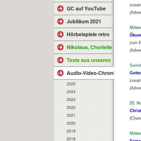
zusam
GC auf YouTube
(Adve
Jubiläum 2021
Mittw
Hörbeispiele retro
Ökume
zum E
Nikolaus, Chorleiter
(Adve
Texte aus unseren Gottesdiens
Sonnt
Audio-Video-Chronik
Gotte
zusam
2025
(Adve
2024
2023
25. N
2022
Chris
2021
(Chor
2020
2019
Mittw
2018
Semes