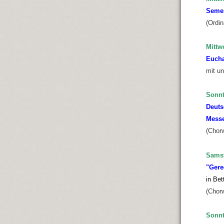
Semes
(Ordi
Mittw
Eucha
mit u
Sonnt
Deuts
Messe
(Chor
Samst
"Gere
in Be
(Chor
Sonnt