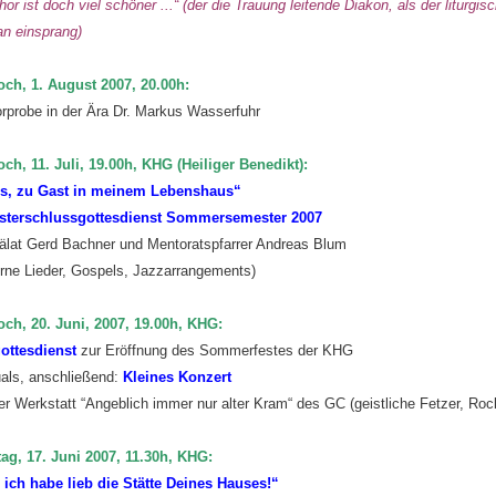
hor ist doch viel schöner ...“ (der die Trauung leitende Diakon, als der liturgi
an einsprang)
och, 1. August 2007, 20.00h:
orprobe in der Ära Dr. Markus Wasserfuhr
och, 11. Juli, 19.00h, KHG (Heiliger Benedikt):
s, zu Gast in meinem Lebenshaus“
terschlussgottesdienst Sommersemester 2007
rälat Gerd Bachner und Mentoratspfarrer Andreas Blum
rne Lieder, Gospels, Jazzarrangements)
och, 20. Juni, 2007, 19.00h, KHG:
ottesdienst
zur Eröffnung des Sommerfestes der KHG
uals, anschließend:
Kleines Konzert
er Werkstatt “Angeblich immer nur alter Kram“ des GC (geistliche Fetzer, Ro
ag, 17. Juni 2007, 11.30h, KHG:
, ich habe lieb die Stätte Deines Hauses!“