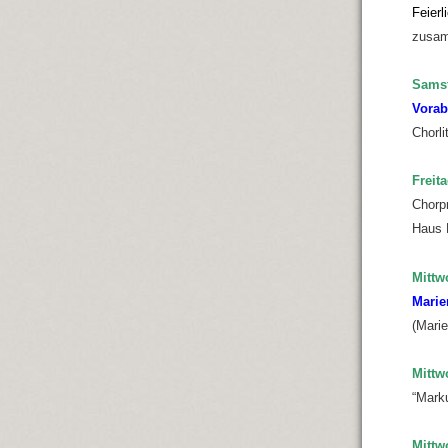
Feier
zusam
Samsta
Vorab
Chorli
Freit
Chorp
Haus 
Mittw
Marie
(Mari
Mittw
“Marku
Mittw