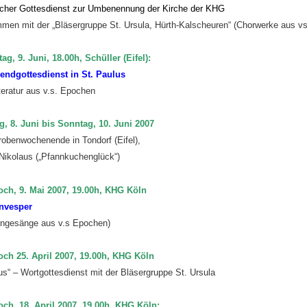
licher Gottesdienst zur Umbenennung der Kirche der KHG
men mit der „Bläsergruppe St. Ursula, Hürth-Kalscheuren“ (Chorwerke aus v
g, 9. Juni, 18.00h, Schüller (Eifel):
endgottesdienst in St. Paulus
teratur aus v.s. Epochen
ag, 8. Juni bis Sonntag, 10. Juni 2007
robenwochenende in Tondorf (Eifel),
Nikolaus („Pfannkuchenglück“)
och, 9. Mai 2007, 19.00h, KHG Köln
nvesper
engesänge aus v.s Epochen)
och 25. April 2007, 19.00h, KHG Köln
s“ – Wortgottesdienst mit der Bläsergruppe St. Ursula
och, 18. April 2007, 19.00h, KHG Köln: