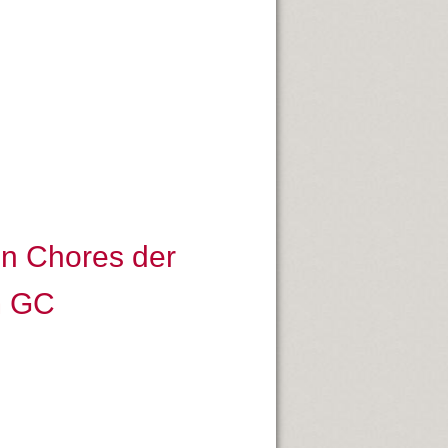
en Chores der
m GC