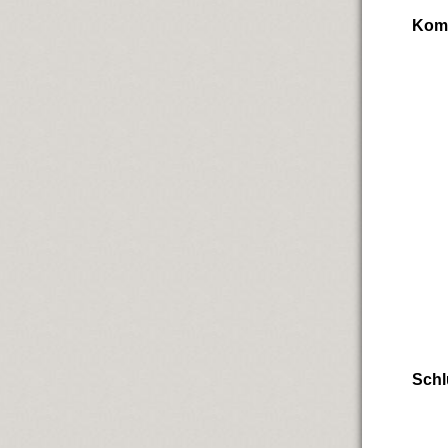
Komm
Schl