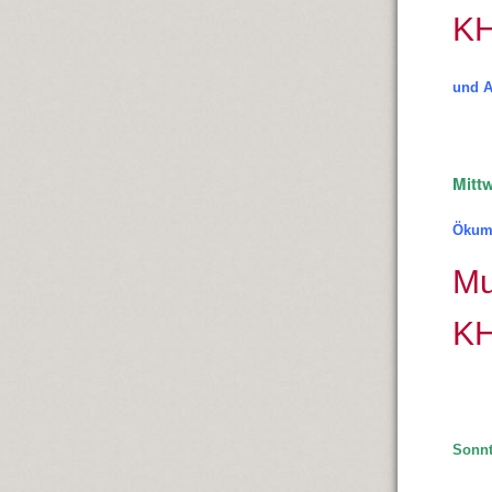
K
und A
Mitt
Ökum
Mu
KH
Sonnt