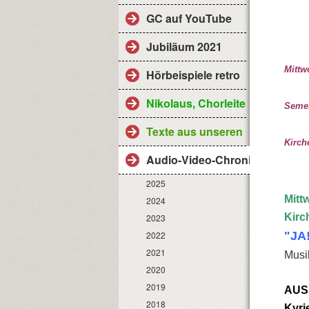
GC auf YouTube
Jubiläum 2021
Mittw
Hörbeispiele retro
Nikolaus, Chorleiter
Semes
Texte aus unseren Gottesdiens
Kirch
Audio-Video-Chronik
2025
Mittw
2024
Kirc
2023
2022
"JA
2021
Musi
2020
2019
AUSS
2018
Kyri