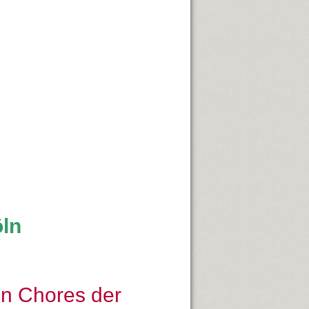
öln
en Chores der