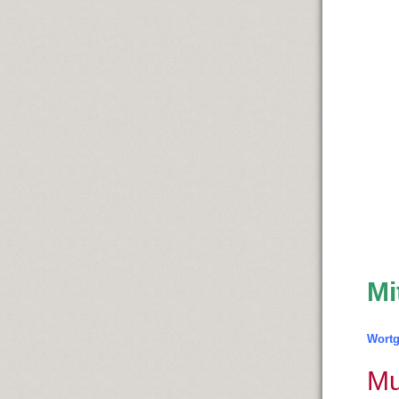
Mi
Wortg
Mu