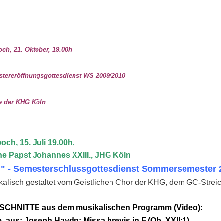
och, 21. Oktober, 19.00h
tereröffnungsgottesdienst WS 2009/2010
ten
e der KHG Köln
och, 15. Juli 19.00h,
he Papst Johannes XXIII., JHG Köln
!" - Semesterschlussgottesdienst Sommersemester 
kalisch gestaltet vom Geistlichen Chor der KHG, dem GC-Stre
CHNITTE aus dem musikalischen Programm (Video):
e, aus: Joseph Haydn: Missa brevis in F (Ob. XXII:1)