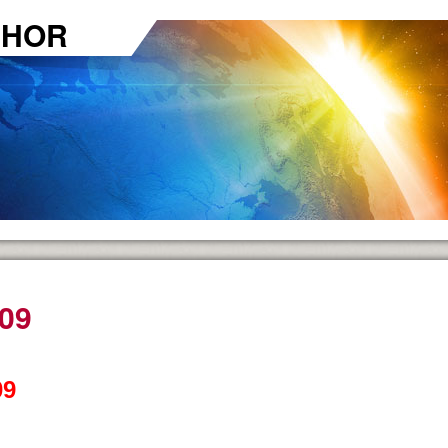
CHOR
09
09
n ...