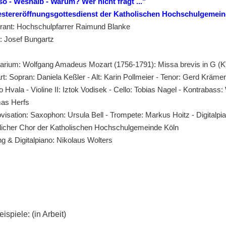
o - Weshalb - Warum? Wer nicht fragt ..."
stereröffnungsgottesdienst der Katholischen Hochschulgemei
rant: Hochschulpfarrer Raimund Blanke
: Josef Bungartz
arium: Wolfgang Amadeus Mozart (1756-1791): Missa brevis in G (K
t: Sopran: Daniela Keßler - Alt: Karin Pollmeier - Tenor: Gerd Krämer 
 Hvala - Violine II: Iztok Vodisek - Cello: Tobias Nagel - Kontrabass:
ten
as Herfs
visation: Saxophon: Ursula Bell - Trompete: Markus Hoitz - Digitalp
licher Chor der Katholischen Hochschulgemeinde Köln
ng & Digitalpiano: Nikolaus Wolters
ispiele: (in Arbeit)