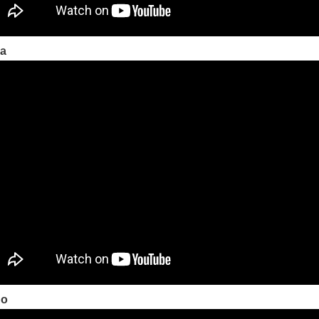
ia
do