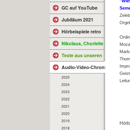
"Wies
GC auf YouTube
Seme
Zeleb
Jubiläum 2021
Orgel
Hörbeispiele retro
Ordin
Nikolaus, Chorleiter
Mozar
Marko
Texte aus unseren Gottesdiens
Thom
Impro
Audio-Video-Chronik
Geist
2025
Leitu
2024
2023
2022
2021
2020
2019
Hörbe
2018