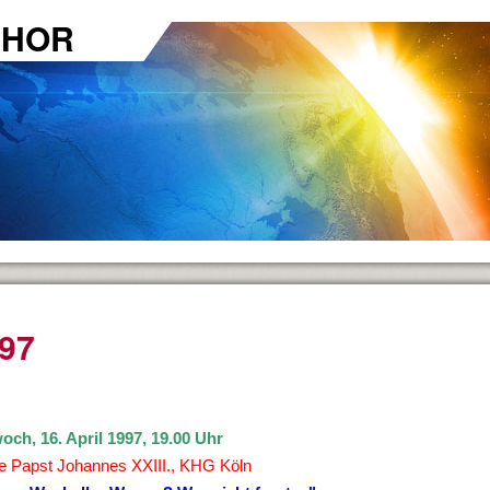
CHOR
97
n ...
och, 16. April 1997, 19.00 Uhr
e Papst Johannes XXIII., KHG Köln