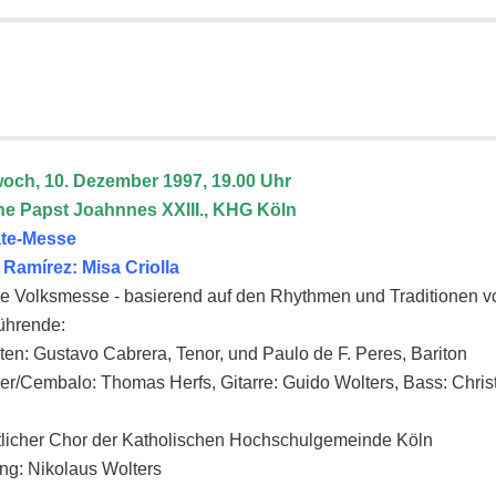
woch, 10. Dezember 1997, 19.00 Uhr
he Papst Joahnnes XXIII., KHG Köln
te-Messe
l Ramírez: Misa Criolla
e Volksmesse - basierend auf den Rhythmen und Traditionen v
ührende:
ten: Gustavo Cabrera, Tenor, und Paulo de F. Peres, Bariton
ier/Cembalo: Thomas Herfs, Gitarre: Guido Wolters, Bass: Chri
tlicher Chor der Katholischen Hochschulgemeinde Köln
ung: Nikolaus Wolters