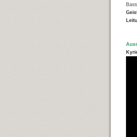
Bass
Geis
Leit
Auss
Kyri