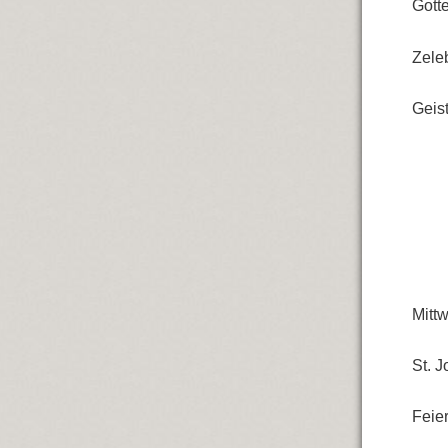
Gott
Zele
Geis
Mittw
St. 
Feier