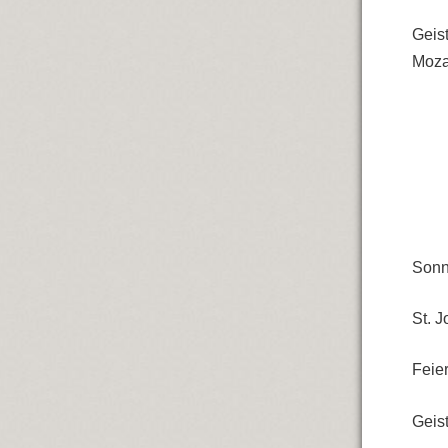
Geis
Moza
Sonn
St. 
Feier
Geis