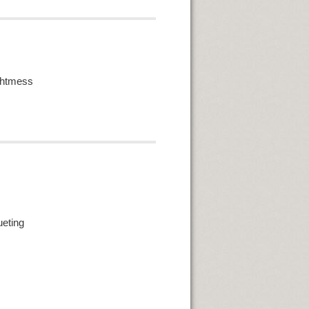
ichtmess
ueting