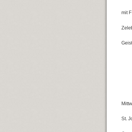
mit 
Zeleb
Geis
Mittw
St. 