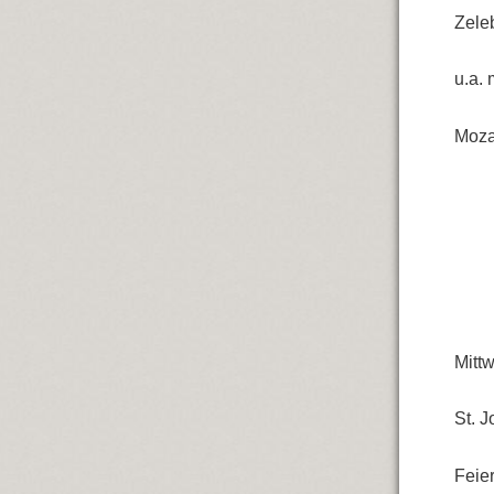
Zeleb
u.a.
Moza
Mittw
St. 
Feier