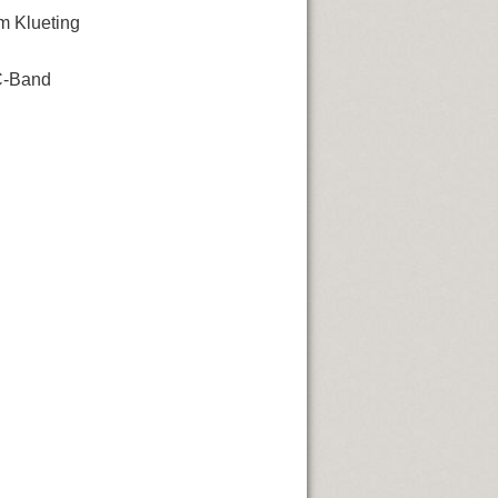
rm Klueting
GC-Band