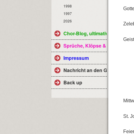
1998
Gott
1997
2026
Zele
Chor-Blog, ultimativ
Geis
Sprüche, Klöpse & Co
Impressum
Nachricht an den Geistlichen 
Back up
Mitt
St. J
Feie